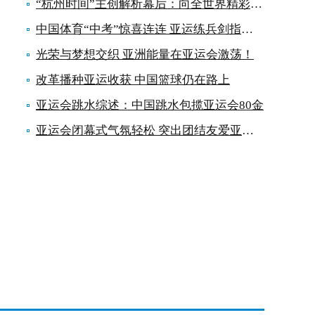
“杭州时间”主创解析幕后：向全世界精彩告白
中国体育“中考”惊喜连连 亚运练兵剑指奥运
光荣与梦想交织 亚洲能量在亚运会激荡！
改革播种亚运收获 中国篮球仍在路上
亚运会跳水综述：中国跳水包揽亚运会80金
亚运会闭幕式气氛轻松 突出团结友爱亚运精神