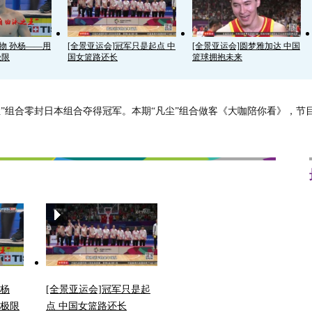
人物 孙杨——用
[全景亚运会]冠军只是起点 中
[全景亚运会]圆梦雅加达 中国
极限
国女篮路还长
篮球拥抱未来
凡尘”组合零封日本组合夺得冠军。本期“凡尘”组合做客《大咖陪你看》，节目
孙杨
[全景亚运会]冠军只是起
极限
点 中国女篮路还长