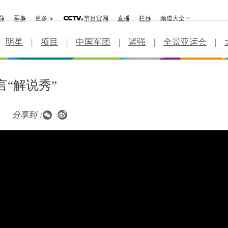
育
军事
更多
节目官网
直播
栏目
频道大全
明星
|
项目
|
中国军团
|
诸强
|
全景亚运会
|
言“解说秀”
分享到：