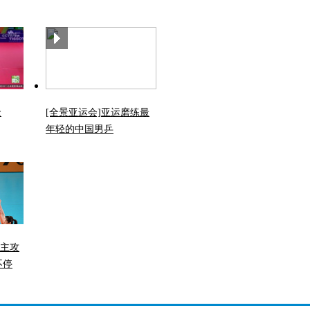
金
[全景亚运会]亚运磨练最
年轻的中国男乒
 主攻
不停