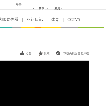
登录
帮助
应用
大咖陪你看
|
亚运日记
|
体育
|
CCTV5
点赞
收藏
下载央视影音客户端