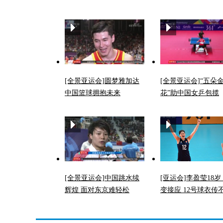
[全景亚运会]圆梦雅加达
[全景亚运会]“五朵
中国篮球拥抱未来
花”助中国女乒包揽
[全景亚运会]中国跳水续
[亚运会]李盈莹18岁
辉煌 面对东京难轻松
变接应 12号球衣传