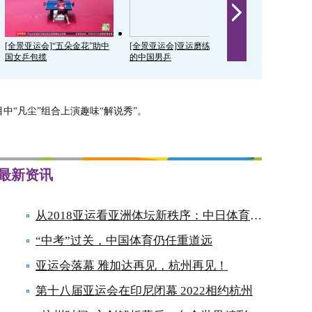
[全景亚运会]“五朵金花”助中
[全景亚运会]亚运磨练最年轻
[全景亚运会]
国女乒包揽
的中国男乒
面对东京难轻
中“凡尘”组合上演趣味“解说秀”。
最新资讯
从2018亚运看亚洲体坛新秩序：中日体育对决开始
“中考”过关，中国体育仍任重道远
亚运会落幕 雅加达再见，杭州再见！
第十八届亚运会在印尼闭幕 2022相约杭州