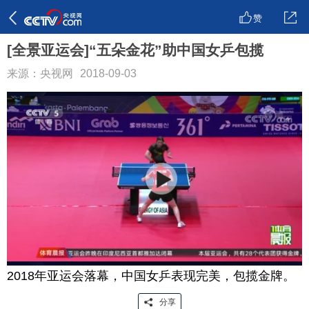
赞
[全景亚运会]“五朵金花”助中国女乒包揽
来源：央视网
2018-09-03
2018年亚运会落幕，中国女乒表现完美，包揽金牌。
分享