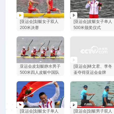
[亚运会]划艇女子双人
[亚运会]皮艇女子单人
200米决赛
500米颁奖仪式
亚运会皮划艇静水男子
[亚运会]林文君、李冬
500米四人皮艇中国队
崟夺得亚运会金牌
夺金
[亚运会]划艇女子单人
[亚运会]划艇男子双人