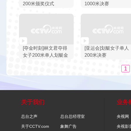
200米颁奖仪式
1000米决赛
[夺金时刻]林文君夺得
[亚运会]划艇女子单人
女子200米单人划艇金
200米决赛
牌
1
关于我们
业务
总台之声
总台总经理室
央视网
关于CCTV.com
象舞广告
央视影