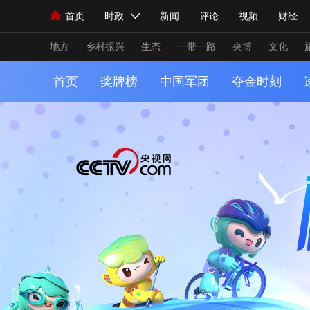
首页
时政
新闻
评论
视频
财经
人民领袖习近平
直播
海外频道
片库
iPanda
栏目大全
联播+
English
中国领导人
节目单
Монгол
听音
央视快评
微视频
习
地方
乡村振兴
生态
一带一路
央博
文化
首页
奖牌榜
中国军团
夺金时刻
总台春晚
网络春晚
共产党员网
秧纪录
新闻
国内
国际
评论
经济
军事
人民领袖习近平
联播+
热解读
天天学习
视频
小央视频
小央直播
直播中国
熊猫
现场
前线
比划
快看
蓝海中国
新兵
体育
直播
竞猜
2026年世界杯
2026
VIP会员
CCTV奥林匹克频道
生活体育大会