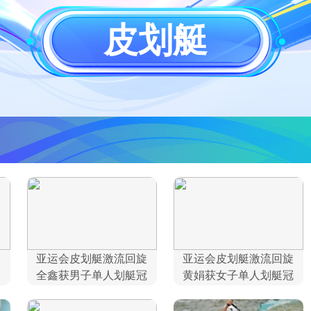
央博
非遗
文化
旅游
科普
健康
乐龄
阅读
皮划艇
云起
超级工厂
智敬中国
全民健康
颜选攻略
海洋
热播榜
总台企业白名单
亚运会皮划艇激流回旋
亚运会皮划艇激流回旋
全鑫获男子单人划艇冠
黄娟获女子单人划艇冠
军
军