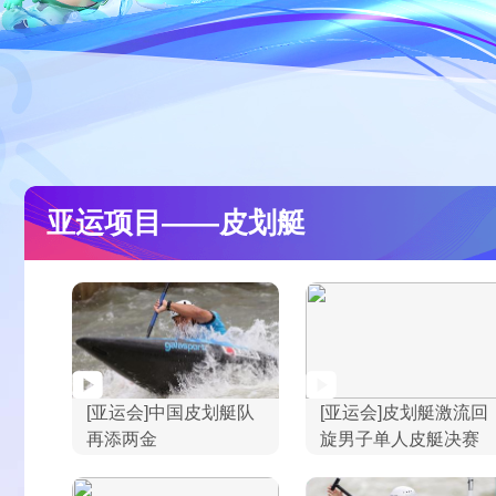
财经
教育
乡村振兴
生态环境
一带一路
大国智造
大国展会
大国保险
云顶对话
亚运项目——皮划艇
CCTV.节目官网
直播
节目单
栏目
片库
[亚运会]中国皮划艇队
[亚运会]皮划艇激流回
再添两金
旋男子单人皮艇决赛