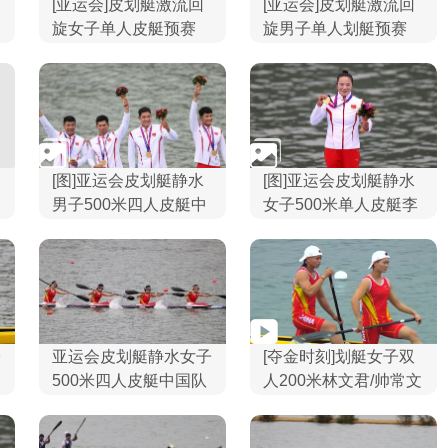
[亚运会]皮划艇激流回
[亚运会]皮划艇激流回
旋女子单人皮艇预赛
旋男子单人划艇预赛
[图]亚运会皮划艇静水
[图]亚运会皮划艇静水
男子500米四人皮艇中
女子500米单人皮艇李
国队夺金
冬崟夺冠
子
亚运会皮划艇静水女子
[夺金时刻]划艇女子双
500米四人皮艇中国队
人200米林文君/帅常文
夺金
夺金