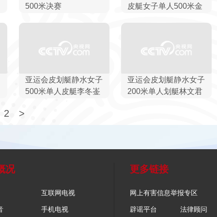
500米决赛
皮艇女子单人500米金
牌
亚运会皮划艇静水女子
亚运会皮划艇静水女子
500米单人皮艇李冬崟
200米单人划艇林文君
夺冠
夺冠
2
>
概况
更多链接
互联网电视
网上有害信息举报专区
音
手机电视
辟谣平台
法律顾问