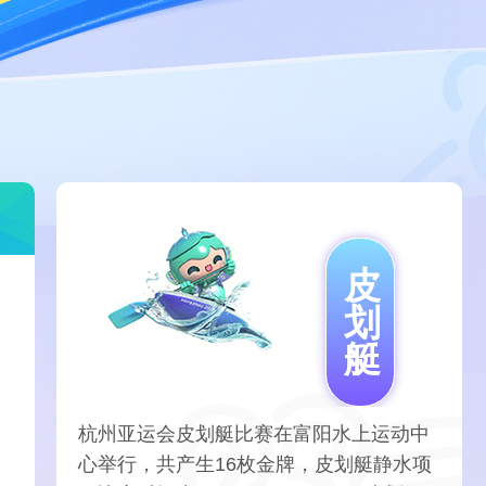
艺术
汽车
数智
5G
产业+
时尚
天气
才艺
网展
央央好物
皮
划
艇
杭州亚运会皮划艇比赛在富阳水上运动中
心举行，共产生16枚金牌，皮划艇静水项