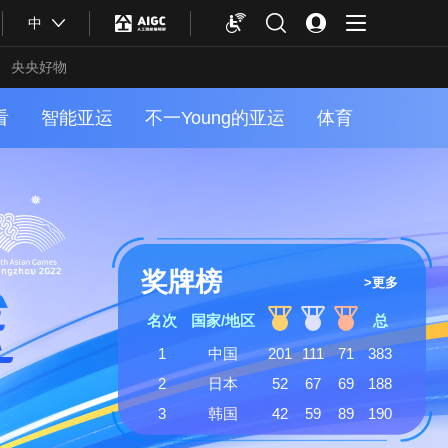
中
央央好物
看
智能亚运
不一Young的亚运
体育
奖牌榜
>更多
名次
国家/地区
总
1
中国
201
111
71
383
2
日本
52
67
69
188
合体育
亚冬会
3
韩国
42
59
89
190