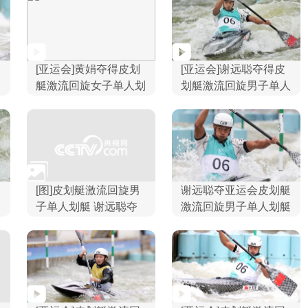
[亚运会]黄娟夺得皮划
[亚运会]谢远聪夺得皮
艇激流回旋女子单人划
划艇激流回旋男子单人
艇冠军
划艇冠军
[图]皮划艇激流回旋男
谢远聪夺亚运会皮划艇
子单人划艇 谢远聪夺
激流回旋男子单人划艇
冠
金牌