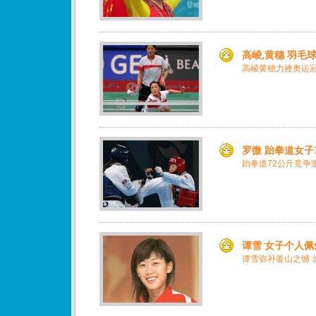
高崚,黄穗 羽毛
高崚黄穂力挫奥运冠
罗微 跆拳道女子
跆拳道72公斤竞争
谭雪 女子个人佩
谭雪弥补釜山之憾 