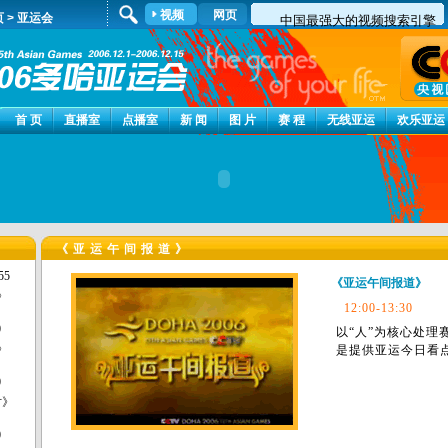
视频
网页
页
>
亚运会
首 页
直播室
点播室
新 闻
图 片
赛 程
无线亚运
欢乐亚运
《亚运午间报道》
55
《亚运午间报道》
》
12:00-13:30
0
以“人”为核心处理
》
是提供亚运今日看
0
时》
0