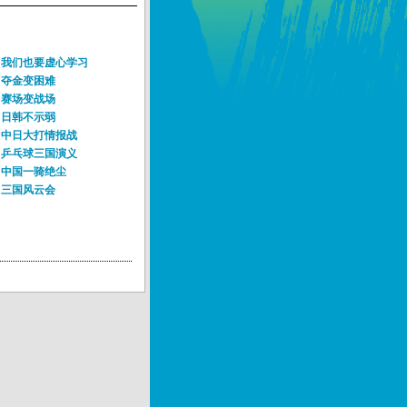
:我们也要虚心学习
:夺金变困难
:赛场变战场
:日韩不示弱
:中日大打情报战
:乒乓球三国演义
:中国一骑绝尘
:三国风云会