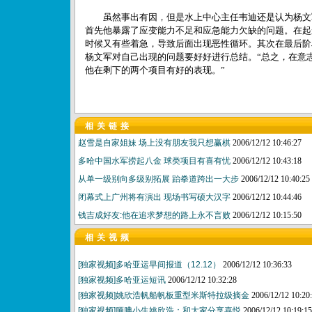
虽然事出有因，但是水上中心主任韦迪还是认为杨文
首先他暴露了应变能力不足和应急能力欠缺的问题。在起
时候又有些着急，导致后面出现恶性循环。其次在最后阶
杨文军对自己出现的问题要好好进行总结。“总之，在意
他在剩下的两个项目有好的表现。”
相关链接
赵雪是自家姐妹 场上没有朋友我只想赢棋
2006/12/12 10:46:27
多哈中国水军捞起八金 球类项目有喜有忧
2006/12/12 10:43:18
从单一级别向多级别拓展 跆拳道跨出一大步
2006/12/12 10:40:25
闭幕式上广州将有演出 现场书写硕大汉字
2006/12/12 10:44:46
钱吉成好友:他在追求梦想的路上永不言败
2006/12/12 10:15:50
相关视频
[独家视频]多哈亚运早间报道（12.12）
2006/12/12 10:36:33
[独家视频]多哈亚运短讯
2006/12/12 10:32:28
[独家视频]姚欣浩帆船帆板重型米斯特拉级摘金
2006/12/12 10:20
[独家视频]腼腆小生姚欣浩：和大家分享喜悦
2006/12/12 10:19:15