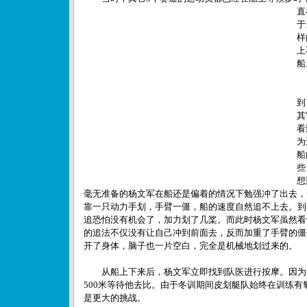
直
于
样
上
船
此
到
其
看
为
船
些
想
毫无准备的杨文军在船还是偏着的情况下勉强冲了出去，
靠一只动力手划，手臂一僵，船的速度自然追不上去。到
追恐怕没有机会了，加力划了几桨。而此时杨文军虽然看
的追法不仅没有让自己冲到前面去，反而加重了手臂的僵
开了身体，脑子也一片空白，完全是机械地划过来的。
从船上下来后，杨文军立即找到队医进行按摩。因为后
500米等待他去比。由于冬训期间皮划艇队始终在训练有
是更大的挑战。