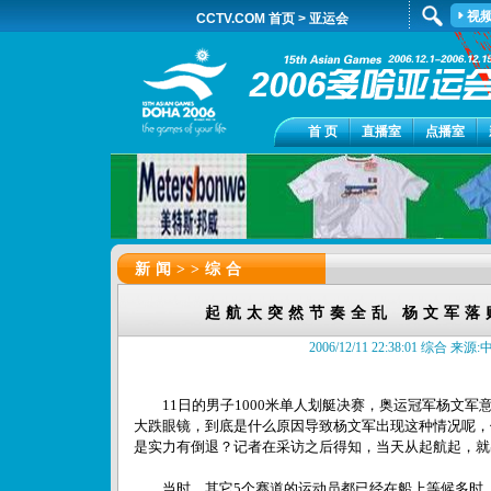
视
CCTV.COM 首页
>
亚运会
首 页
直播室
点播室
新闻>>
综合
起航太突然节奏全乱 杨文军落
2006/12/11 22:38:01 综合 
11日的男子1000米单人划艇决赛，奥运冠军杨文军
大跌眼镜，到底是什么原因导致杨文军出现这种情况呢，
是实力有倒退？记者在采访之后得知，当天从起航起，就
当时，其它5个赛道的运动员都已经在船上等候多时，