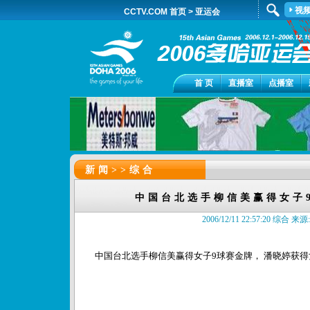
视
CCTV.COM 首页
>
亚运会
首 页
直播室
点播室
新闻>>
综合
中国台北选手柳信美赢得女子
2006/12/11 22:57:20 综合 来源:c
中国台北选手柳信美赢得女子9球赛金牌， 潘晓婷获得