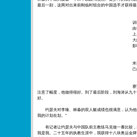
最后一刻，这两对出来前刚临时组合的中国选手
才获得最
刘
训
由
上
大
影
李
米
己
总
赛
注意了幅度，他做得很好。到了最后阶段，刘海涛从九十
好。
约瑟夫对李臻、林淼的双人艇成绩也很满意，认为他俩
我的计划在划。”
有记者让约瑟夫与中国队前主教练马克做一番比较，约
我是我。二十五年的执教生涯中，我获得十八块奥运金牌