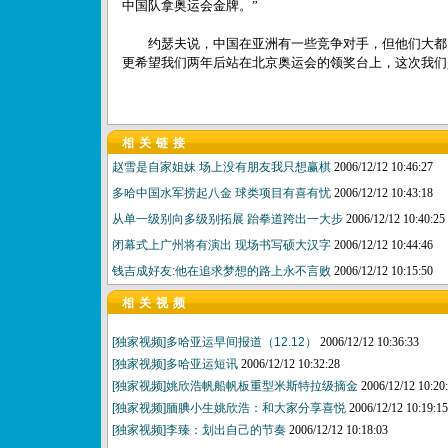
中国队拿奥运会金牌。”
约瑟夫说，中国在亚洲有一些竞争对手，但他们大都
更希望我们两年后站在北京奥运会的领奖台上，这次我
相关链接
赵雪是自家姐妹 场上没有朋友我只想赢棋
2006/12/12 10:46:27
多哈中国水军捞起八金 球类项目有喜有忧
2006/12/12 10:43:18
从单一级别向多级别拓展 跆拳道跨出一大步
2006/12/12 10:40:25
闭幕式上广州将有演出 现场书写硕大汉字
2006/12/12 10:44:46
钱吉成好友:他在追求梦想的路上永不言败
2006/12/12 10:15:50
相关视频
[独家视频]多哈亚运早间报道（12.12）
2006/12/12 10:36:33
[独家视频]多哈亚运短讯
2006/12/12 10:32:28
[独家视频]姚欣浩帆船帆板重型米斯特拉级摘金
2006/12/12 10:20
[独家视频]腼腆小生姚欣浩：和大家分享喜悦
2006/12/12 10:19:15
[独家视频]李臻：划出自己的节奏
2006/12/12 10:18:03