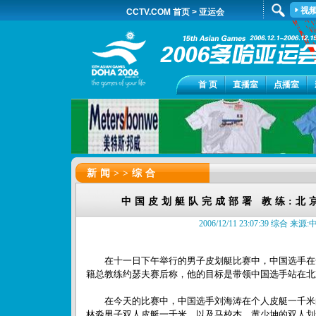
视
CCTV.COM 首页
>
亚运会
首 页
直播室
点播室
新闻>>
综合
中国皮划艇队完成部署 教练:北
2006/12/11 23:07:39 综合 
在十一日下午举行的男子皮划艇比赛中，中国选手在
籍总教练约瑟夫赛后称，他的目标是带领中国选手站在北
在今天的比赛中，中国选手刘海涛在个人皮艇一千米
林淼男子双人皮艇一千米，以及马校杰、黄少坤的双人划