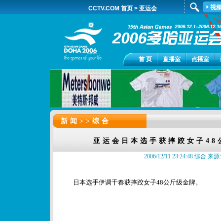
视
CCTV.COM 首页
>
亚运会
首 页
直播室
点播室
新闻>>
综合
亚运会日本选手获摔跤女子48
2006/12/11 23:24:48 综合 来源:c
日本选手伊调千春获摔跤女子48公斤级金牌。