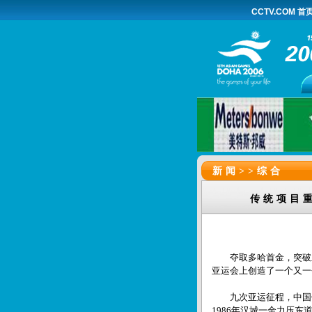
CCTV.COM 首
新闻>>
综合
传统项目
夺取多哈首金，突破亚
亚运会上创造了一个又一
九次亚运征程，中国体育
1986年汉城一金力压