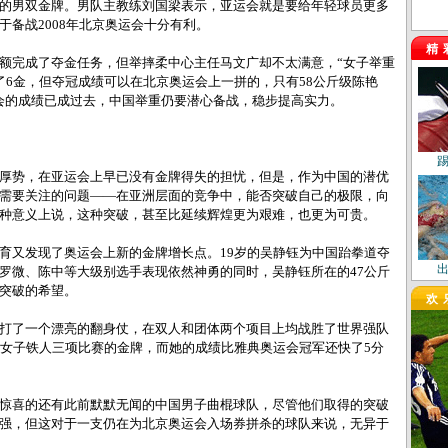
的男双金牌。男队主教练刘国梁表示，亚运会就是要给年轻球员更多
于备战2008年北京奥运会十分有利。
精
完成了夺金任务，但举摔柔中心主任马文广却不太满意，“女子举重
了6金，但夺冠成绩可以在北京奥运会上一拼的，只有58公斤级陈艳
会的成绩已成过去，中国举重仍要潜心备战，稳步提高实力。
势，在亚运会上早已没有金牌得失的担忧，但是，作为中国的潜优
需要关注的问题――在亚洲层面的竞争中，能否突破自己的极限，向
种意义上说，这种突破，甚至比延续辉煌更为艰难，也更为可贵。
又发现了奥运会上新的金牌增长点。19岁的吴静钰为中国跆拳道夺
罗微、陈中等大级别选手表现依然神勇的同时，吴静钰所在的47公斤
突破的希望。
欢
了一个漂亮的翻身仗，在双人和团体两个项目上均战胜了世界强队
了女子铁人三项比赛的金牌，而她的成绩比雅典奥运会冠军还快了5分
喜的还有此前默默无闻的中国男子曲棍球队，尽管他们取得的突破
强，但这对于一支仍在为北京奥运会入场券拼杀的球队来说，无异于