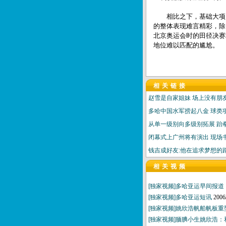
相比之下，基础大项田
的整体表现难言精彩，除
北京奥运会时的田径决赛
地位难以匹配的尴尬。
相关链接
赵雪是自家姐妹 场上没有朋
多哈中国水军捞起八金 球类
从单一级别向多级别拓展 跆
闭幕式上广州将有演出 现场
钱吉成好友:他在追求梦想的
相关视频
[独家视频]多哈亚运早间报道（
[独家视频]多哈亚运短讯
2006
[独家视频]姚欣浩帆船帆板
[独家视频]腼腆小生姚欣浩