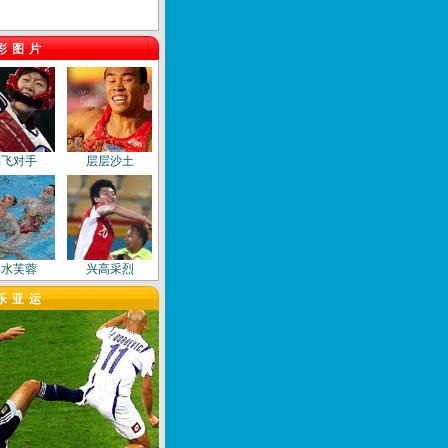
彩图片
踢飞对手
层层沙土
出水芙蓉
兴高采烈
乐亚运
飞身扑救
艺术之美