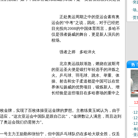
·
突
·
场
正处奥运
周期之中的亚运会素有奥
·
贾
运会的“中考”之说，因此，对于已经把
目光投向2008的中国体育而言，多哈不
仅是强者扬威的舞台，更是新人演兵的
校场。
强者之师 多哈淬火
北京奥运战鼓渐急，燃烧在波斯湾
热
的亚运圣火便是锻打年轻选手的淬炼之
火。乒乓球、羽毛球、跳水、举重、体
操、射击和女子柔道都是中国可以在世
界体坛扬威的优势项目，锻炼新人、增
长经验是这些项目在多哈赛场的重中之
1
枚金牌，实现了百枚体操亚运金牌的梦想。主教练黄玉斌认为，由于
·
1
适应，“这次亚运会中国队是跟自己比”，“金牌数让人满意，而且达到
·
1
了奥运会我们仍需努力”。
·
1
·
单
号主力王励勤和张怡宁，但中国乒乓球队仍在多哈大获全胜，仅丢
·
亚