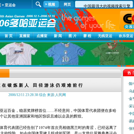
视频
网页
页
>
亚运会
首 页
直播室
点播室
新 闻
图 片
赛 程
无线亚运
欢乐亚运
热
·
陈
重在锻炼新人 田径游泳仍艰难前行
·
乌
2006/12/11 23:28:38 综合 来源:人民网
·
金
·
采
运百金，稳居奖牌榜首位……不经意间，中国体育代表团便在多哈
·
中
个让其他亚洲国家和地区惊叹且难以企及的辉煌。
·
易
代表团已经告别了1974年首次亮相德黑兰时的青涩，已经远离了
·
张
东道主的惊险。如今中国体育健儿组成的军团，是一支曾位居雅典奥运会