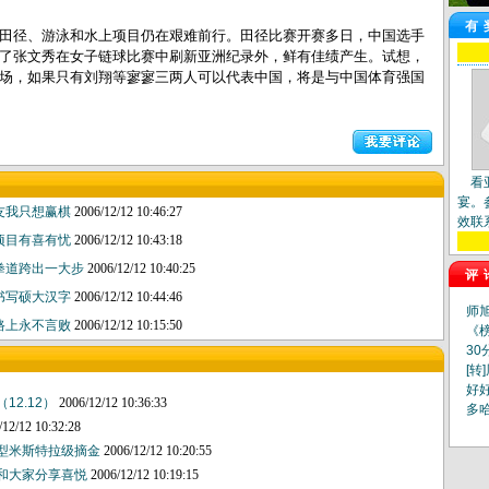
有
径、游泳和水上项目仍在艰难前行。田径比赛开赛多日，中国选手
了张文秀在女子链球比赛中刷新亚洲纪录外，鲜有佳绩产生。试想，
场，如果只有刘翔等寥寥三两人可以代表中国，将是与中国体育强国
看
宴。
友我只想赢棋
2006/12/12 10:46:27
效联
项目有喜有忧
2006/12/12 10:43:18
拳道跨出一大步
2006/12/12 10:40:25
评
书写硕大汉字
2006/12/12 10:44:46
师
路上永不言败
2006/12/12 10:15:50
《
30
[转
好
12.12）
2006/12/12 10:36:33
多
/12/12 10:32:28
重型米斯特拉级摘金
2006/12/12 10:20:55
：和大家分享喜悦
2006/12/12 10:19:15