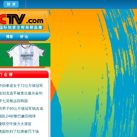
博客
评 论
门点播
中跆拳道女子72公斤级冠军
兹别克选手被查出服兴奋剂
亨七灵柩运回韩国
访男子60公斤级冠军钱吉成
国队24秒黎巴嫩压哨球
建联空中接力大灌篮
艳茹吃到了红牌被罚下场