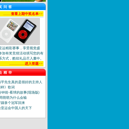
奖问答
.........
查看上期中奖名单
>>
亚运精彩赛事，享受视觉盛
参加有奖竞猜活动填写您的有
系方式，酷炫礼品尽入囊中。
..................
进入答题
>>
论精华
旭平先生真的是很好的主持人
榜样》歌词
分钟前-看球的故事(现场版)
]周萌萌为什么会输
好踢拿个冠军回来
哈亚运会中国人的天下