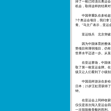
掉了一枚已经淡出奥运会
机会，取得这样的结果对
中国举重队在多哈超额
7个奥运会项目，我们拿
青。”马文广表示，亚运
亚运练兵 北京突破
因为中国体育的整体厚
势项目和薄弱项目，仍有
世界水平迈进一步。从某
在亚运赛场，中国体育
取了第一枚亚运金牌。在
级又让人们看到了小级别
中国花样游泳在多哈打
日本；23岁王虹霓获得
钟。
在亚运会上同样收获惊
仅仅是首次闯入亚运会四
一次脱胎换骨般的胜利。