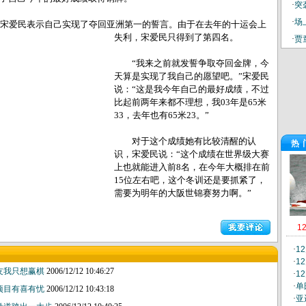
·
突
·
场
宋爱民表示自己实现了夺回亚洲第一的誓言。由于在去年的十运会上
失利，宋爱民只得到了第四名。
·
贾
“我来之前就发誓争取夺回金牌，今
天算是实现了我自己的愿望吧。”宋爱民
说：“这是我今年自己的最好成绩，不过
比起前两年来都不理想，我03年是65米
33，去年也有65米23。”
对于这个成绩她有比较清醒的认
热
识，宋爱民说：“这个成绩在世界级大赛
上也就能进入前8名，在今年大概排在前
15位左右吧，这个冬训还是要抓紧了，
需要为明年的大阪世锦赛努力啊。”
1
·
1
·
1
友我只想赢棋
2006/12/12 10:46:27
·
1
·
单
项目有喜有忧
2006/12/12 10:43:18
·
亚