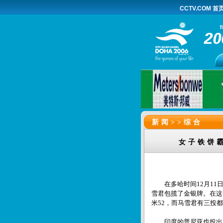
CCTV.COM 首
新闻>>
综合
女子铁饼
在多哈时间12月11日
雪君包揽了金银牌。在这
米52，而马雪君有三投都
印度的普尼亚也投出了