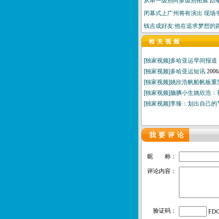
从单一级别向多级别拓展 跆
闭幕式上广州将有演出 现场
钱吉成好友:他在追求梦想的
相关视频
[独家视频]多哈亚运早间报道（
[独家视频]多哈亚运短讯
2006
[独家视频]姚欣浩帆船帆板
[独家视频]腼腆小生姚欣浩
[独家视频]李臻：划出自己
我要评论
昵 称：
评论内容：
验证码：
FD