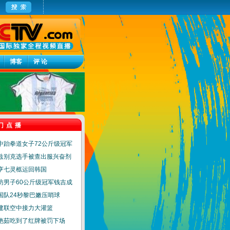
博客
评 论
门点播
中跆拳道女子72公斤级冠军
兹别克选手被查出服兴奋剂
亨七灵柩运回韩国
访男子60公斤级冠军钱吉成
国队24秒黎巴嫩压哨球
建联空中接力大灌篮
艳茹吃到了红牌被罚下场