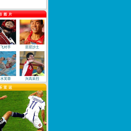
彩图片
踢飞对手
层层沙土
出水芙蓉
兴高采烈
乐亚运
飞身扑救
艺术之美