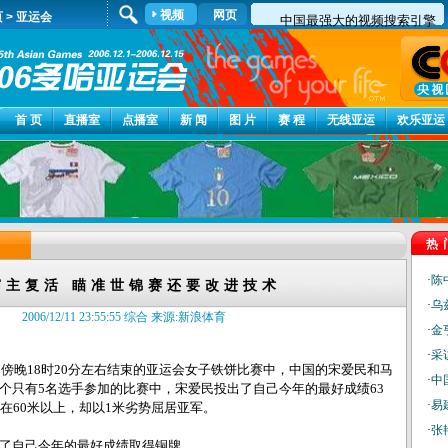
视频
网页
页
>
亚运会
首 页
直播室
点播室
新 闻
图 片
赛 程
无线亚运
欢乐亚运
热
·
陈
霸主复活 瞄准世锦赛还要改进技术
·
乌
2006/12/11 23:55:55 综合 来源:新浪体育
·
金
·
采
傍晚18时20分左右结束的亚运会女子铁饼比赛中，中国的宋爱民和马
·
中
个只有5名选手参加的比赛中，宋爱民投出了自己今年的最好成绩63
·
易
在60米以上，却以1米劣势屈居亚军。
·
张
自己今年的最好成绩取得铜牌。