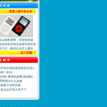
奖问答
.........
查看上期中奖名单
>>
亚运精彩赛事，享受视觉盛
参加有奖竞猜活动填写您的有
系方式，酷炫礼品尽入囊中。
..................
进入答题
>>
论精华
旭平先生真的是很好的主持人
榜样》歌词
分钟前-看球的故事(现场版)
]周萌萌为什么会输
好踢拿个冠军回来
哈亚运会中国人的天下