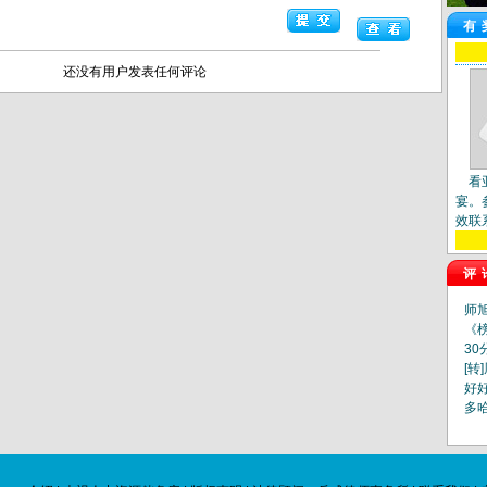
有
还没有用户发表任何评论
看
宴。
效联
评
师
《
30
[转
好
多