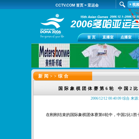
视
CCTV.COM 首页
>
亚运会
首 页
直播室
点播室
新闻>>
综合
国际象棋团体赛第6轮 中国2
2006/12/12 00:40:09 综合 来源:c
在刚刚结束的国际象棋团体赛第6轮中，中国2比1胜