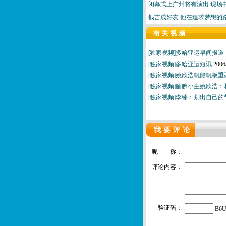
闭幕式上广州将有演出 现场
钱吉成好友:他在追求梦想的
相关视频
[独家视频]多哈亚运早间报道（
[独家视频]多哈亚运短讯
2006
[独家视频]姚欣浩帆船帆板
[独家视频]腼腆小生姚欣浩
[独家视频]李臻：划出自己
我要评论
昵 称：
评论内容：
验证码：
B6