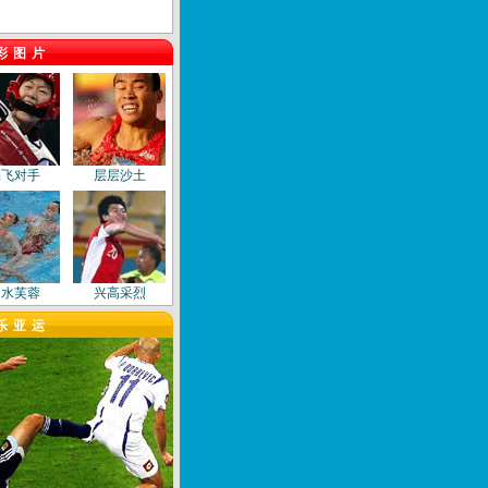
彩图片
踢飞对手
层层沙土
出水芙蓉
兴高采烈
乐亚运
飞身扑救
艺术之美