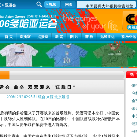
视频
网页
页
>
亚运会
首 页
直播室
点播室
新 闻
图 片
赛 程
无线亚运
欢乐亚运
热
·
陈
运会 曲垒 双双迎来"狂胜日"
·
乌
2006/12/12 02:25:51 综合 来源:北京晨报
·
金
·
采
后初晴的多哈迎来了开赛以来的首场胜利。凭借两记本垒打，中国女
·
中
中以5比1大胜朝鲜队。在10日的比赛中，中国队首战以2比3惜败日本
·
易
示，中国队要争取在预赛中进入前两名。
·
张
比赛中，中国女曲在先失1球的情况下连扳4球，以4比1战胜马来