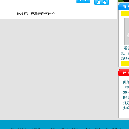
有
还没有用户发表任何评论
看
宴。
效联
评
师
《
30
[转
好
多