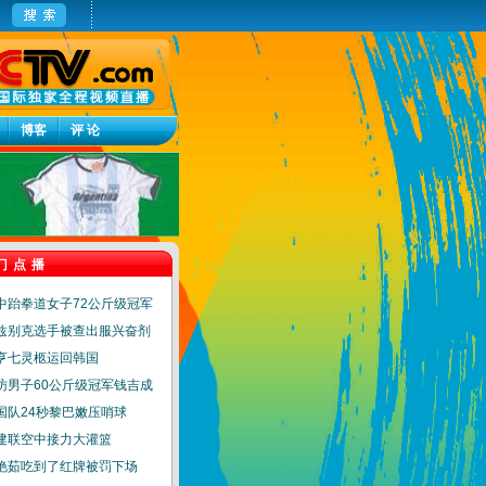
博客
评 论
门点播
中跆拳道女子72公斤级冠军
兹别克选手被查出服兴奋剂
亨七灵柩运回韩国
访男子60公斤级冠军钱吉成
国队24秒黎巴嫩压哨球
建联空中接力大灌篮
艳茹吃到了红牌被罚下场