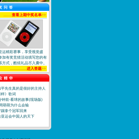
奖问答
.........
查看上期中奖名单
>>
亚运精彩赛事，享受视觉盛
参加有奖竞猜活动填写您的有
系方式，酷炫礼品尽入囊中。
..................
进入答题
>>
论精华
旭平先生真的是很好的主持人
榜样》歌词
分钟前-看球的故事(现场版)
]周萌萌为什么会输
好踢拿个冠军回来
哈亚运会中国人的天下