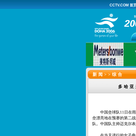
CCTV.COM 首
新闻>>
综合
多哈亚
中国垒球队11日在雨
垒漂亮地在预赛的第二战
队。中国队主帅迈克尔表
在当天进行的女子曲棍球