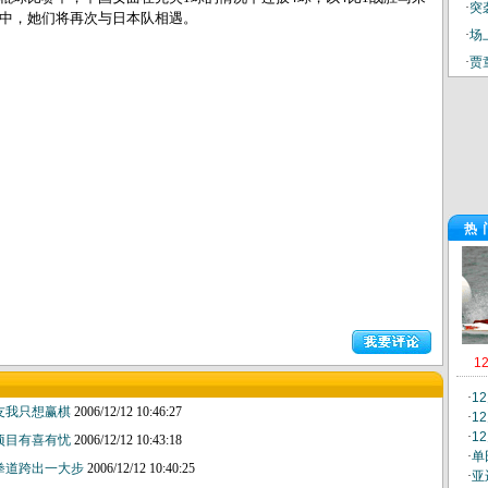
·
突
中，她们将再次与日本队相遇。
·
场
·
贾
热
1
·
1
友我只想赢棋
2006/12/12 10:46:27
·
1
·
1
项目有喜有忧
2006/12/12 10:43:18
·
单
拳道跨出一大步
2006/12/12 10:40:25
·
亚