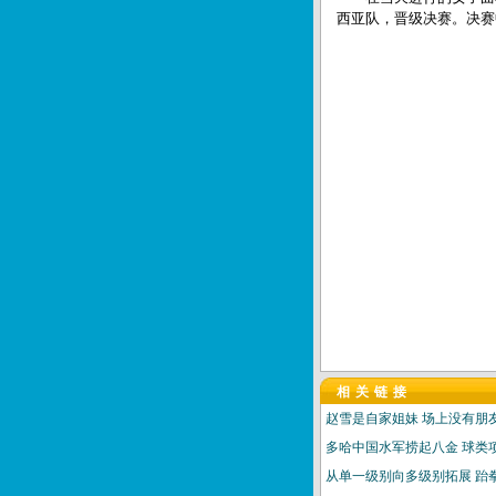
西亚队，晋级决赛。决赛
相关链接
赵雪是自家姐妹 场上没有朋
多哈中国水军捞起八金 球类
从单一级别向多级别拓展 跆