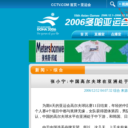
视
CCTV.COM 首页
>
亚运会
首 页
直播室
点播室
新闻>>
综合
张小宁:中国高尔夫球在亚洲处
2006/12/12 04:07:32 综合 
为期4天的亚运会高尔夫球比赛11日结束，年轻的中
个人赛4个项目中都与奖牌无缘，女队获得团体第四，男
认，中国的高尔夫球水平在亚洲处于中下游，和韩国、日
由于中国选手夺牌无望，所以，这几天，上千名前来