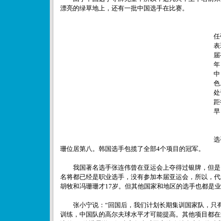
漂亮的绿草地上，还有一批中国选手在比
赛。
国
任
表
届
年
中
色
处
距
早
个
选
珊位居第八。韩国选手包揽了全部4个项目的冠军。
我国著名选手张连伟曾在亚运会上夺得过银牌，但是
名将都已经是职业选手，没有参加本届亚运会，所以，代
胡牧和冯珊珊才17岁。但其他国家和地区的选手也都是业
张小宁说：“回国后，我们计划长期集训国家队，只有
训练，中国队的高尔夫球水平才可能提高。其他项目都在