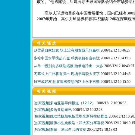
该的。”他透露说，组建高尔夫球国家队会结合市场赞助
高尔夫球运动目前在中国发展很快，国内已经有300多
2007年开始，高尔夫球世界杯赛事将连续12年在深圳观
相关链接
赵雪是自家姐妹 场上没有朋友我只想赢棋
2006/12/12 10:46:27
多哈中国水军捞起八金 球类项目有喜有忧
2006/12/12 10:43:18
从单一级别向多级别拓展 跆拳道跨出一大步
2006/12/12 10:40:25
闭幕式上广州将有演出 现场书写硕大汉字
2006/12/12 10:44:46
钱吉成好友:他在追求梦想的路上永不言败
2006/12/12 10:15:50
相关视频
[独家视频]多哈亚运早间报道（12.12）
2006/12/12 10:36:33
[独家视频]多哈亚运短讯
2006/12/12 10:32:28
[独家视频]姚欣浩帆船帆板重型米斯特拉级摘金
2006/12/12 10:20
[独家视频]腼腆小生姚欣浩：和大家分享喜悦
2006/12/12 10:19:15
[独家视频]李臻：划出自己的节奏
2006/12/12 10:18:03