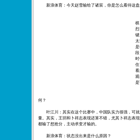
新浪体育：今天赵雪输给了诸宸，你是怎么看待这盘
棋
烈
键
太
是
段
时
住
看
观
是
新
何？
叶江川：其实在这个比赛中，中国队实力很强，可就
量。其实，王玥和卜祥志表现还算不错，尤其卜祥志表现
都输了想抢分，主动求变才输的。
新浪体育：状态没出来是什么原因？