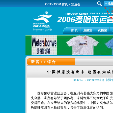
视
CCTV.COM 首页
>
亚运会
首 页
直播室
点播室
新闻>>
综合
中国状态没有出来 赵雪在为成
2006/12/12 04:30:59 综合 
国际象棋首进亚运会，在亚洲有着强大实力的中国国
失金牌，寄所有希望于团体赛。未料到第五轮大败于印度
变得困难。在今天结束的第六轮比赛中，中国力克卡塔尔
教练叶江川在六轮战罢后，接受了新浪体育的访问。