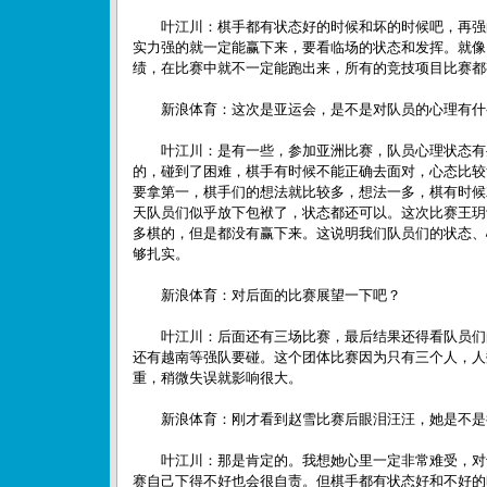
叶江川：棋手都有状态好的时候和坏的时候吧，再强
实力强的就一定能赢下来，要看临场的状态和发挥。就像
绩，在比赛中就不一定能跑出来，所有的竞技项目比赛都
新浪体育：这次是亚运会，是不是对队员的心理有什
叶江川：是有一些，参加亚洲比赛，队员心理状态有
的，碰到了困难，棋手有时候不能正确去面对，心态比较
要拿第一，棋手们的想法就比较多，想法一多，棋有时候
天队员们似乎放下包袱了，状态都还可以。这次比赛王玥
多棋的，但是都没有赢下来。这说明我们队员们的状态、
够扎实。
新浪体育：对后面的比赛展望一下吧？
叶江川：后面还有三场比赛，最后结果还得看队员们
还有越南等强队要碰。这个团体比赛因为只有三个人，人
重，稍微失误就影响很大。
新浪体育：刚才看到赵雪比赛后眼泪汪汪，她是不是
叶江川：那是肯定的。我想她心里一定非常难受，对
赛自己下得不好也会很自责。但棋手都有状态好和不好的