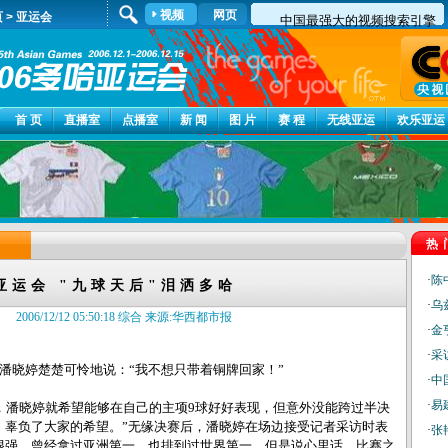
视频
网页
页
>
亚运会
首 页
直播室
点播室
新 闻
图 片
赛 程
无线亚运
欢乐亚运
热
·
陈
亚运会 "九球天后"泪洒多哈
·
乌
2006/12/12 05:50:18 综合 来源:华西都市报
·
金
·
采
晓婷楚楚可怜地说：“我不想只带着铜牌回家！”
·
中
·
易
潘晓婷就希望能够在自己的主项9球好好表现，但意外没能跨过半决
，辜负了大家的希望。”无缘决赛后，潘晓婷在场边接受记者采访时表
·
张
很强，曾经拿过亚洲第一，也排到过世界第一，但是说心里话，比赛之