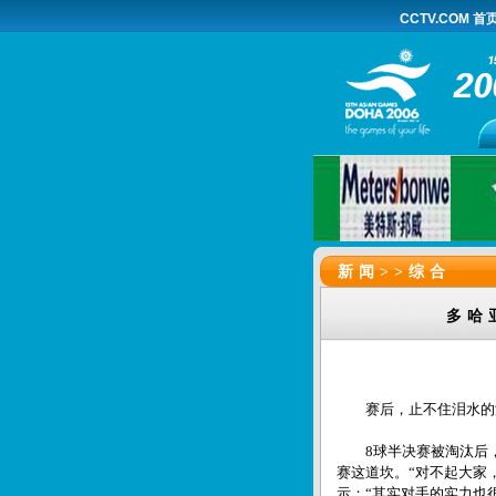
CCTV.COM 首
新闻>>
综合
多哈
赛后，止不住泪水的潘
8球半决赛被淘汰后，
赛这道坎。“对不起大家
示：“其实对手的实力也