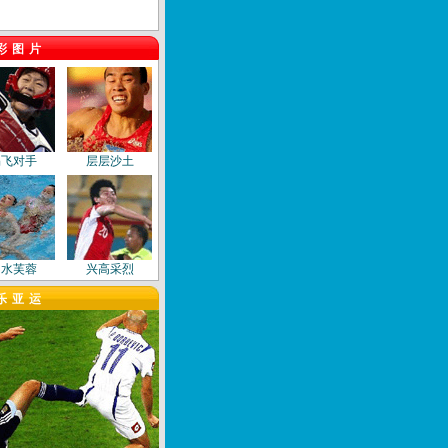
彩图片
踢飞对手
层层沙土
出水芙蓉
兴高采烈
乐亚运
飞身扑救
艺术之美