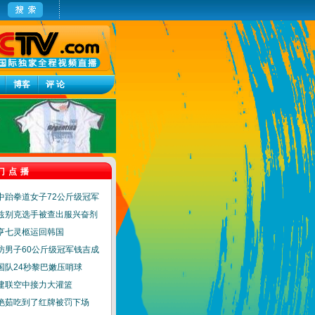
博客
评 论
门点播
中跆拳道女子72公斤级冠军
兹别克选手被查出服兴奋剂
亨七灵柩运回韩国
访男子60公斤级冠军钱吉成
国队24秒黎巴嫩压哨球
建联空中接力大灌篮
艳茹吃到了红牌被罚下场