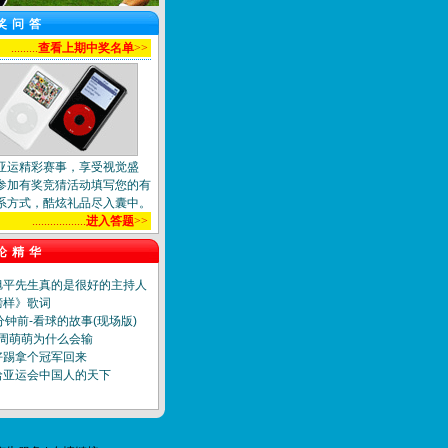
奖问答
.........
查看上期中奖名单
>>
亚运精彩赛事，享受视觉盛
参加有奖竞猜活动填写您的有
系方式，酷炫礼品尽入囊中。
..................
进入答题
>>
论精华
旭平先生真的是很好的主持人
榜样》歌词
分钟前-看球的故事(现场版)
]周萌萌为什么会输
好踢拿个冠军回来
哈亚运会中国人的天下