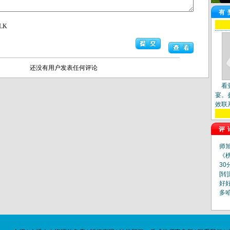
有
LK
还没有用户发表任何评论
看
宴。
效联
评
师
《
30
[转
好
多