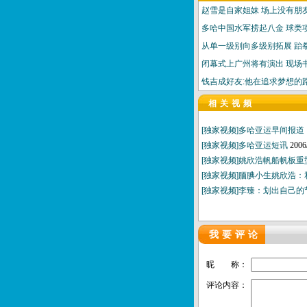
赵雪是自家姐妹 场上没有朋
多哈中国水军捞起八金 球类
从单一级别向多级别拓展 跆
闭幕式上广州将有演出 现场
钱吉成好友:他在追求梦想的
相关视频
[独家视频]多哈亚运早间报道（
[独家视频]多哈亚运短讯
2006
[独家视频]姚欣浩帆船帆板
[独家视频]腼腆小生姚欣浩
[独家视频]李臻：划出自己
我要评论
昵 称：
评论内容：