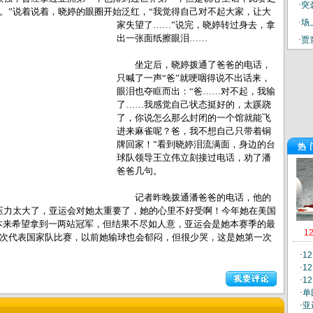
·
突
。”说着说着，晓
婷的眼圈开始泛红，“我觉得自己对不起大家，让大
·
场
家失望了……”说完，晓婷转过身去，拿
出一张面纸擦眼泪……
·
贾
坐定后，晓婷拨通了爸爸的电话，
只喊了一声“爸”就哽咽得说不出话来，
眼泪也夺眶而出：“爸……对不起，我输
了……我感觉自己状态挺好的，太蹊跷
了，你说怎么那么封闭的一个馆就能飞
进来麻雀呢？爸，我不想自己只带着铜
牌回家！”看到晓婷泪流满面，身边的台
热
球队领导王立伟立刻接过电话，劝了潘
爸爸几句。
记者昨晚拨通潘爸爸的电话，他的
压力太大了，亚运会对她太重要了，她的心里不好受啊！今年她在美国
，本来希望拿到一两站冠军，但结果不尽如人意，亚运会是她本赛季的最
1
次代表国家队比赛，以前她输球也会郁闷，但很少哭，这是她第一次
·
1
·
1
·
1
·
单
·
亚