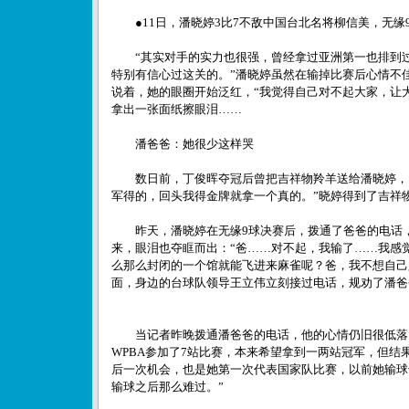
●11日，潘晓婷3比7不敌中国台北名将柳信美，无缘
“其实对手的实力也很强，曾经拿过亚洲第一也排到过
特别有信心过这关的。”潘晓婷虽然在输掉比赛后心情不
说着，她的眼圈开始泛红，“我觉得自己对不起大家，让
拿出一张面纸擦眼泪……
潘爸爸：她很少这样哭
数日前，丁俊晖夺冠后曾把吉祥物羚羊送给潘晓婷，当
军得的，回头我得金牌就拿一个真的。”晓婷得到了吉祥
昨天，潘晓婷在无缘9球决赛后，拨通了爸爸的电话，
来，眼泪也夺眶而出：“爸……对不起，我输了……我感
么那么封闭的一个馆就能飞进来麻雀呢？爸，我不想自己
面，身边的台球队领导王立伟立刻接过电话，规劝了潘爸
当记者昨晚拨通潘爸爸的电话，他的心情仍旧很低落：
WPBA参加了7站比赛，本来希望拿到一两站冠军，但结
后一次机会，也是她第一次代表国家队比赛，以前她输球
输球之后那么难过。”