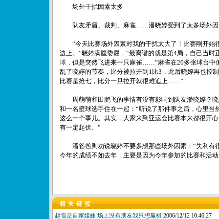
场外干扰因素太多
队友矛盾、裁判、麻雀……潘晓婷受到了太多场外因
“今天比赛场外因素对我的干扰太大了！比赛刚开始很
边上。”晓婷满腹委屈，“最离谱的就是第4局，自己当时
球，但是突然飞进来一只麻雀……”麻雀在20多张球台中
乱了晓婷的节奏，比分被拉开到1比3，此后晓婷再也控
比赛是抢七，比分一旦拉开就很难追上……”
周萌萌和田鹏飞的事情有没有影响到队友潘晓婷？晓
和一名壁球选手住在一起：“听说了那件事之后，心里当
这么一个事儿。其实，大家来到亚运会比赛本来都很开心
有一定起伏。”
潘爸爸则劝说晓婷不要多想那些场外因素：“失利有很
今年的成绩不如去年，主要是因为今年参加的比赛和活动
相关链接
赵雪是自家姐妹 场上没有朋友我只想赢棋
2006/12/12 10:46:27