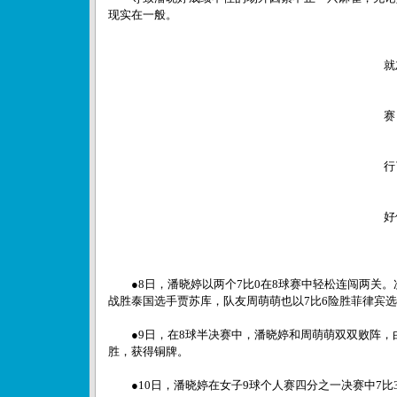
现实在一般。
“
就
—
赛
“
行
—
好
●8日，潘晓婷以两个7比0在8球赛中轻松连闯两关。
战胜泰国选手贾苏库，队友周萌萌也以7比6险胜菲律宾
●9日，在8球半决赛中，潘晓婷和周萌萌双双败阵，
胜，获得铜牌。
●10日，潘晓婷在女子9球个人赛四分之一决赛中7比