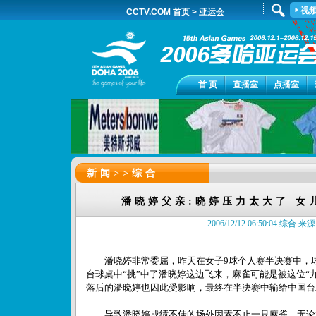
视
CCTV.COM 首页
>
亚运会
首 页
直播室
点播室
新闻>>
综合
潘晓婷父亲:晓婷压力太大了 女
2006/12/12 06:50:04 综合 
潘晓婷非常委屈，昨天在女子9球个人赛半决赛中，球
台球桌中“挑”中了潘晓婷这边飞来，麻雀可能是被这位“
落后的潘晓婷也因此受影响，最终在半决赛中输给中国台
导致潘晓婷成绩不佳的场外因素不止一只麻雀，无论