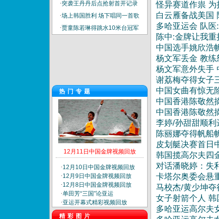
·
突袭王丹丹后点抢射首开记录
怪异赛道作祟 为
白云雁备战美国
·
场上韩国胜利 场下唱同一首歌
多哈亚运会 队医
·
贾童陈若琳得跳水10米台冠军
陈中:金牌让我重
中国选手姚欣浩
杨文军丢金 教练
杨文军意外失手
谢荔梅夺得女子
中国女曲有惊无
热门专题
中国香港陈敬然
中国香港陈敬然
20:44
李婷/孙甜甜顺
20:44
陈丽娜夺得帆船
皮划艇决赛首日
12月11日中国金牌视频回放
韩国揽高尔夫四金
对话潘晓婷：失
·
12月10日中国金牌视频回放
卡塔尔奥委会悬
·
12月9日中国金牌视频回放
·
12月8日中国金牌视频回放
马校杰/黄少坤夺
·
单田芳“三国”论亚运
女子射箭个人 
·
亚运开幕式精彩视频回放
多哈亚运高尔夫
精彩图片