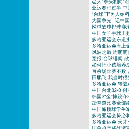
恋人“拳头相向”
亚运赛程过半 
“台球门”另人始
为国争光--记中
网球篮球排球赛
中国女子手球击
多哈亚运会东道
多哈亚运会海上
风波之后 周萌
竞报:台球绯闻 
如何把小孩培养
百余场比赛不败
田鹏飞:我当时
多哈亚运会:转
中国台北82-0
韩国3"金"摔跤
06:16
跆拳道比赛全部结
中国橄榄球学生
多哈亚运会势必
多哈亚运会 天才
04:56
国象赵雪将战诸