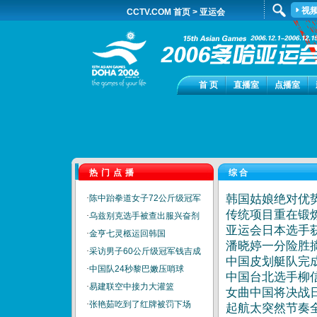
视
CCTV.COM 首页
>
亚运会
首 页
直播室
点播室
热门点播
综合
韩国姑娘绝对优势
·
陈中跆拳道女子72公斤级冠军
传统项目重在锻
23:28
·
乌兹别克选手被查出服兴奋剂
亚运会日本选手
·
金亨七灵柩运回韩国
潘晓婷一分险胜
·
采访男子60公斤级冠军钱吉成
中国皮划艇队完成
·
中国队24秒黎巴嫩压哨球
中国台北选手柳
·
易建联空中接力大灌篮
女曲中国将决战
·
张艳茹吃到了红牌被罚下场
起航太突然节奏