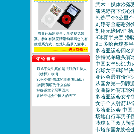
武术：媒体冷落
潘晓婷落下伤心
韩选手夺3公里个
刘静夺金感谢孙海
刘翔无缘MVP 
看亚运精彩赛事，享受视觉盛
8球赛半决赛 潘
宴。参加有奖竞猜活动填写您的有
9日多哈台球赛半
效联系方式，酷炫礼品尽入囊中。
..................
进入答题
>>
多哈亚运会四名
沙特兄弟碰头赛
评论精华
中国女垒5比1力
师旭平先生真的是很好的主持人
台球女子9球半决
《榜样》歌词
亚运会最有价值
30分钟前-看球的故事(现场版)
从国象第一到家
[转]周萌萌为什么会输
女曲循环赛末轮
好好踢拿个冠军回来
多哈亚运会中国人的天下
多哈亚运会女垒循
女子个人射箭1/
多哈亚运会 中国
场地自行车男子
藤球女子双人预赛
卡塔尔国象协会