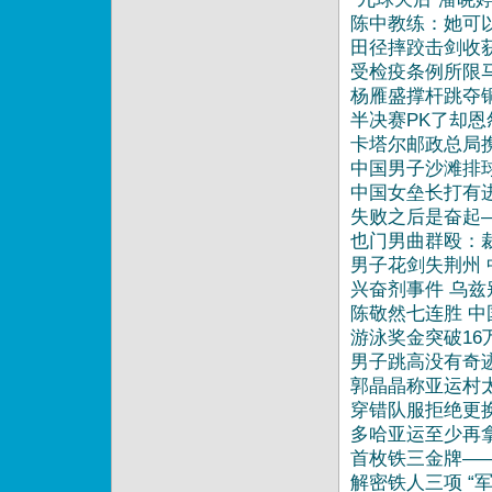
陈中教练：她可
田径摔跤击剑收
受检疫条例所限
杨雁盛撑杆跳夺
半决赛PK了却恩
卡塔尔邮政总局
中国男子沙滩排
13:23
中国女垒长打有
失败之后是奋起
也门男曲群殴：
男子花剑失荆州
兴奋剂事件 乌
陈敬然七连胜 中
游泳奖金突破16
男子跳高没有奇
郭晶晶称亚运村太
穿错队服拒绝更
多哈亚运至少再拿
首枚铁三金牌——
解密铁人三项 “