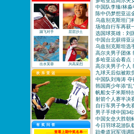
多哈亚运高尔夫
中国队李臻/林淼
陈中仍梦想亚运金
乌兹别克斯坦门科
场地自行车再获
踢飞对手
层层沙土
选国球英雄：刘
中国台北获得亚
乌兹别克斯坦选手
高尔夫男子团体
多哈亚运会看点
出水芙蓉
兴高采烈
高尔夫男子个人
九球天后似被欺
欢乐亚运
中国队刘海涛 夺
韩国两少年添"乱
帆船女子米斯特
飞身扑救
艺术之美
射箭个人赛半决
自行车男子争先赛
男子手球中国34比
中国女垒大胜朝
有奖问答
今日羽球花游队
跆拳道冠军强调
.........
查看上期中奖名单
>>