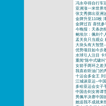
冯永夺得自行车
亚洲涨一米世界
张文秀掷出亚洲
金牌升至110枚 
金牌过百 喜忧参
今晚报：天条勿
鲍埃尔：佩剑个
孟关良只当观众
大块头有大智慧-
优势项目如今步
水球引人注目 卡
重闻“陈中式啸叫
女箭手两环之差
我喜欢听油门的
十运会多金王 
江城谈亚运--中
多哈亚运会女子
中国击剑女将谭
男佩半决赛中国
她追我不成就来