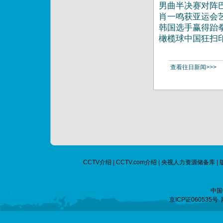
男曲半决赛对阵
肖一鸣获亚运会
韩国选手赢得跆拳
橄榄球中国狂扫
查看往日新闻>>>
CCTV介绍
|
CCTV.com介绍
|
央视人力资源储备库
|
中国
京ICP证060535号