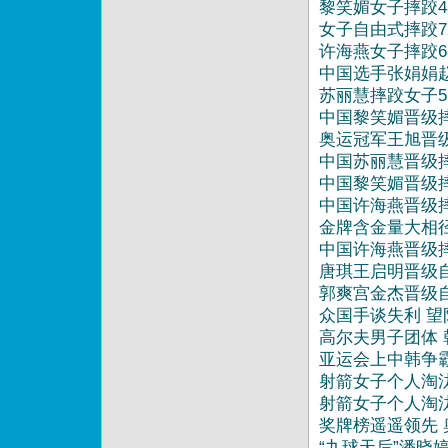
黎笑媚女子摔跤
女子自由式摔跤7
16:10
许海燕女子摔跤
中国选手张娟娟
16:08
苏丽慧摔跤女子
中国黎笑媚晋级
15:57
奥运冠军王旭晋
中国苏丽慧晋级
中国黎笑媚晋级摔
中国许海燕晋级
金牌含金量大相
中国许海燕晋级摔
唐琪王启明晋级自
郭爽宫金杰晋级自
众国手谈失利 
高尔夫男子团体
亚运会上中韩争霸
射箭女子个人淘汰
射箭女子个人淘汰
奖牌榜遥遥领先
“九球天后”潘晓