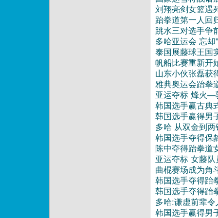
刘翔亮剑女篮遇
跆拳道第一人回
跳水三对选手争
多哈亚运会 忘却"
泰国展藤球王国
帆船比赛重新开
山东小伙张磊获
雅典奥运会跆拳
亚运夺标 烽火—
韩国选手赢古典式
韩国选手赢得男
多哈 从双金到两
韩国选手夺得保
陈中夺得跆拳道女
亚运夺标 女藤
曲棍赛场成为角
韩国选手夺得跆拳
韩国选手夺得跆拳
多哈:谦虚前辈令
韩国选手赢得男